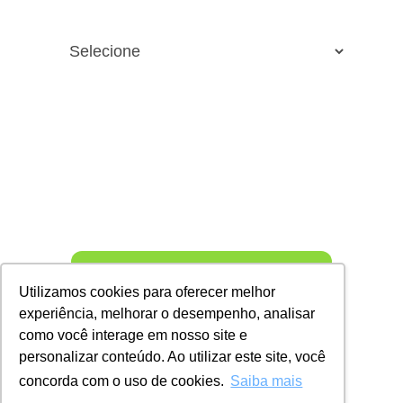
Qual modelo de operação você quer para seu e-
commerce?*
Número de funcionários*
1 + 6 = ?
BAIXAR E-BOOK
Utilizamos cookies para oferecer melhor
experiência, melhorar o desempenho, analisar
A Flexy usa suas informações de contato para enviar informações
como você interage em nosso site e
sobre produtos e serviços. Você pode se descastrar quando quiser.
Para obter mais informações, confira nossa Política de Privacidade.
personalizar conteúdo. Ao utilizar este site, você
concorda com o uso de cookies.
Saiba mais